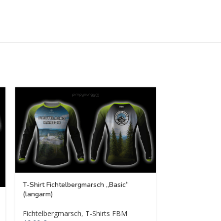
T-Shirt Fichtelbergmarsch „Basic“
(langarm)
T-Shirt Fichte
(kurzarm)
Fichtelbergmarsch
,
T-Shirts FBM