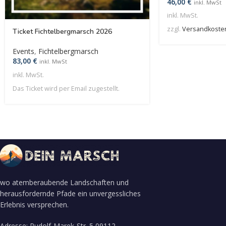
46,00
€
inkl. MwSt
inkl. MwSt.
zzgl.
Versandkoste
Ticket Fichtelbergmarsch 2026
Events
,
Fichtelbergmarsch
83,00
€
inkl. MwSt
inkl. MwSt.
Das Ticket wird per Email zugestellt.
wo atemberaubende Landschaften und
herausfordernde Pfade ein unvergessliches
Erlebnis versprechen.
Adresse: Rudolf-Marek-Str. 5 09112