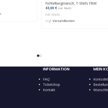
Fichtelbergmarsch
,
T-Shirts FBM
43,00
€
inkl. MwSt
n
inkl. MwSt.
zzgl.
Versandkosten
INFORMATION
MEIN K
FAQ
Kontodet
Ticketshop
Bestellu
Kontakt
Wunschli