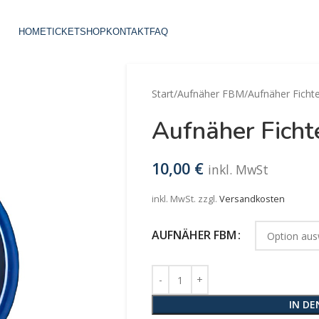
HOME
TICKETSHOP
KONTAKT
FAQ
Start
Aufnäher FBM
Aufnäher Ficht
Aufnäher Fich
10,00
€
inkl. MwSt
inkl. MwSt.
zzgl.
Versandkosten
AUFNÄHER FBM
IN D