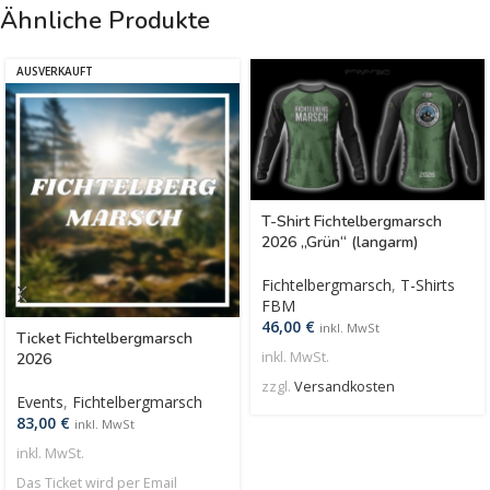
Ähnliche Produkte
AUSVERKAUFT
T-Shirt Fichtelbergmarsch
2026 „Grün“ (langarm)
Fichtelbergmarsch
,
T-Shirts
FBM
46,00
€
inkl. MwSt
Ticket Fichtelbergmarsch
inkl. MwSt.
2026
zzgl.
Versandkosten
Events
,
Fichtelbergmarsch
83,00
€
inkl. MwSt
inkl. MwSt.
Das Ticket wird per Email